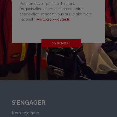
Pour en savoir plus sur l’histoire,
l’organisation et les actions de notre
association, rendez-vous sur le site web
national :
www.croix-rouge.fr
.
S'Y RENDRE
S’ENGAGER
Nous rejoindre