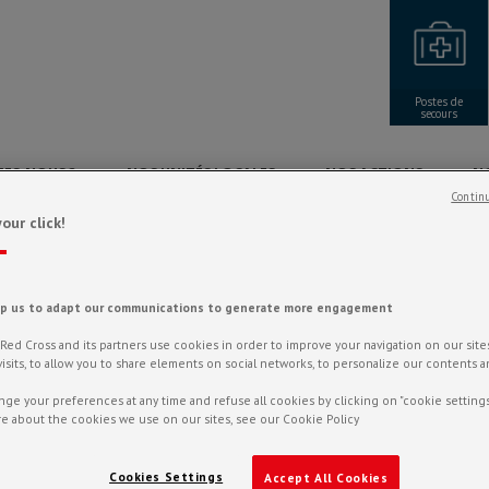
Postes de
secours
ES-NOUS ?
NOS UNITÉS LOCALES
NOS ACTIONS
N
Continu
our click!
lp us to adapt our communications to generate more engagement
ed Cross and its partners use cookies in order to improve your navigation on our sites,
f visits, to allow you to share elements on social networks, to personalize our contents 
ge your preferences at any time and refuse all cookies by clicking on "cookie settings
e about the cookies we use on our sites, see our Cookie Policy
Cookies Settings
Accept All Cookies