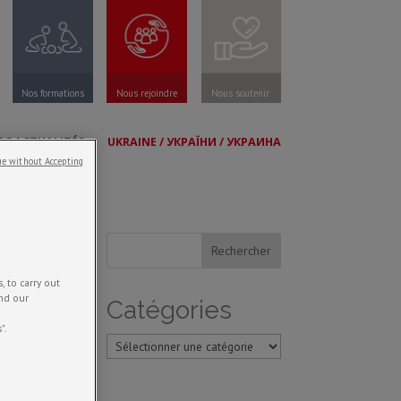
Nos formations
Nous rejoindre
Nous soutenir
OS ACTUALITÉS
UKRAINE / УКРАЇНИ / УКРАИНА
e without Accepting
 to carry out
and our
Catégories
".
Catégories