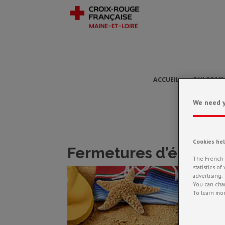
ACCUEIL
QUI SOMM
We need y
Cookies he
Fermetures d’été
The French R
statistics o
advertising.
You can chan
To learn mor