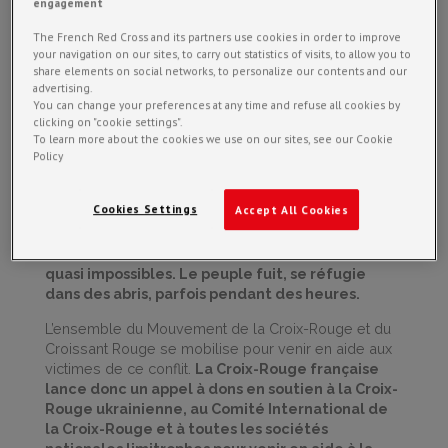
engagement
The French Red Cross and its partners use cookies in order to improve
your navigation on our sites, to carry out statistics of visits, to allow you to
share elements on social networks, to personalize our contents and our
advertising.
You can change your preferences at any time and refuse all cookies by
clicking on "cookie settings".
To learn more about the cookies we use on our sites, see our Cookie
Policy
La situation est plus que préoccupante en
Cookies Settings
Accept All Cookies
Ukraine, la population ukrainienne est privée
d’eau et d’électricité, le réseau téléphonique,
très limité, rend les contacts avec les familles
quasi impossibles. Le peuple fuit, se réfugie
dans des abris, parfois pendant des heures.
L’ensemble du Mouvement de la Croix-Rouge et du
Croissant Rouge se mobilise pour venir en aide aux
victimes de ce conflit.
La Croix-Rouge française
lance donc un appel à dons en soutien à la Croix-
Rouge ukrainienne, au Comité International de
la Croix-Rouge et à toutes les sociétés